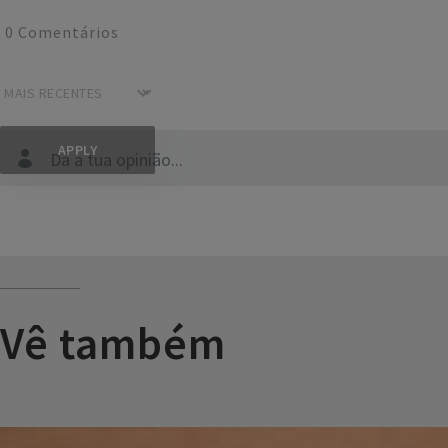
0
Comentários
Dá a tua opinião...
Vê também