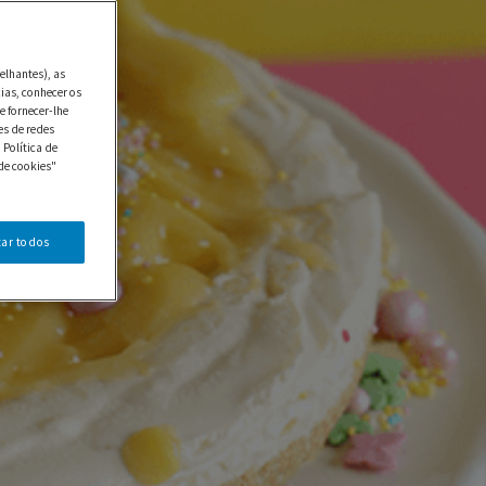
elhantes), as
ias, conhecer os
e fornecer-lhe
es de redes
 Política de
de cookies"
tar todos