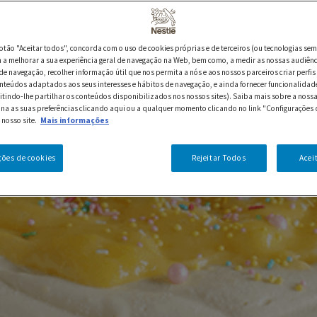
botão "Aceitar todos", concorda com o uso de cookies próprias e de terceiros (ou tecnologias sem
a melhorar a sua experiência geral de navegação na Web, bem como, a medir as nossas audiênc
de navegação, recolher informação útil que nos permita a nós e aos nossos parceiros criar perfis 
nteúdos adaptados aos seus interesses e hábitos de navegação, e ainda fornecer funcionalidad
itindo-lhe partilhar os conteúdos disponibilizados nos nossos sites). Saiba mais sobre a nossa
ina as suas preferências clicando aqui ou a qualquer momento clicando no link "Configurações 
 nosso site.
Mais informações
ções de cookies
Rejeitar Todos
Acei