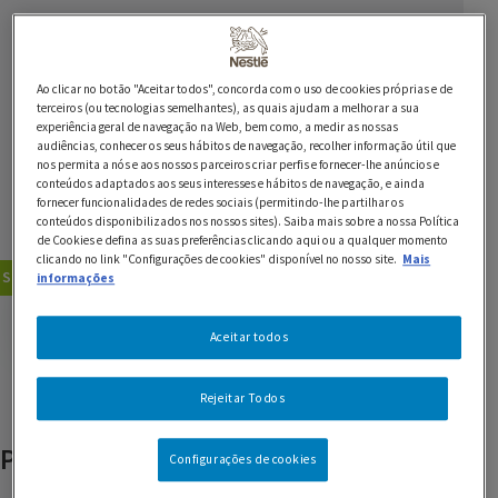
Ingredientes
Ao clicar no botão "Aceitar todos", concorda com o uso de cookies próprias e de
25 ml de Leite Condensado Tradicional NESTLÉ
terceiros (ou tecnologias semelhantes), as quais ajudam a melhorar a sua
experiência geral de navegação na Web, bem como, a medir as nossas
25 g de Chocolate Preto 53% NESTLÉ Sobremesas
audiências, conhecer os seus hábitos de navegação, recolher informação útil que
nos permita a nós e aos nossos parceiros criar perfis e fornecer-lhe anúncios e
conteúdos adaptados aos seus interesses e hábitos de navegação, e ainda
1 cápsula de NESCAFÉ® DOLCE GUSTO®
fornecer funcionalidades de redes sociais (permitindo-lhe partilhar os
conteúdos disponibilizados nos nossos sites). Saiba mais sobre a nossa Política
50 ml de leite
de Cookies e defina as suas preferências clicando aqui ou a qualquer momento
clicando no link "Configurações de cookies" disponível no nosso site.
Mais
Sobremesas
Receitas de Chocolate
informações
GUARDAR RECEITA
Aceitar todos
Rejeitar Todos
Produtos relacionados
Configurações de cookies