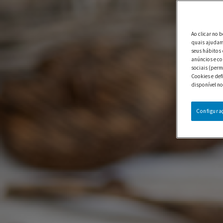
Ao clicar no 
quais ajudam 
seus hábitos 
anúncios e co
sociais (perm
Cookies e def
disponível no
Configura