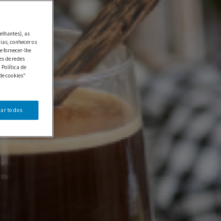
elhantes), as
ias, conhecer os
e fornecer-lhe
es de redes
 Política de
de cookies"
tar todos