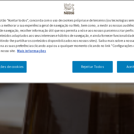
botão "Aceitar todos", concorda com o uso de cookies próprias e de terceiros (ou tecnologias sem
a melhorar a sua experiência geral de navegação na Web, bem como, a medir as nossas audiênc
de navegação, recolher informação útil que nos permita a nós e aos nossos parceiros criar perfis 
nteúdos adaptados aos seus interesses e hábitos de navegação, e ainda fornecer funcionalidad
itindo-lhe partilhar os conteúdos disponibilizados nos nossos sites). Saiba mais sobre a nossa
ina as suas preferências clicando aqui ou a qualquer momento clicando no link "Configurações 
 nosso site.
Mais informações
ções de cookies
Rejeitar Todos
Acei