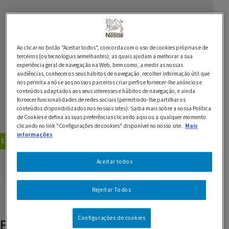
Ingredientes
1 embalagem de Almôndegas Vegetarianas GARDEN
Ao clicar no botão "Aceitar todos", concorda com o uso de cookies próprias e de
terceiros (ou tecnologias semelhantes), as quais ajudam a melhorar a sua
GOURMET
experiência geral de navegação na Web, bem como, a medir as nossas
audiências, conhecer os seus hábitos de navegação, recolher informação útil que
100 g de queijo branco cremoso para barrar
nos permita a nós e aos nossos parceiros criar perfis e fornecer-lhe anúncios e
conteúdos adaptados aos seus interesses e hábitos de navegação, e ainda
1 iogurte Yaos Natural NESTLÉ
fornecer funcionalidades de redes sociais (permitindo-lhe partilhar os
conteúdos disponibilizados nos nossos sites). Saiba mais sobre a nossa Política
de Cookies e defina as suas preferências clicando aqui ou a qualquer momento
algumas gotas de molho MAGGI q.b.
clicando no link "Configurações de cookies" disponível no nosso site.
Mais
informações
Entradas
Salgados
GUARDAR RECEITA
Aceitar todos
Rejeitar Todos
Configurações de cookies
Produtos relacionados