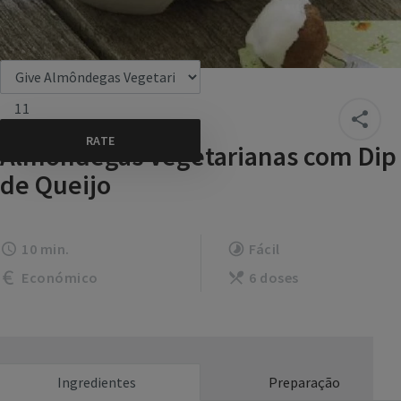
11
Almôndegas Vegetarianas com Dip
de Queijo
10 min.
Fácil
Económico
6 doses
Ingredientes
Preparação