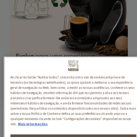
.
.
Ao clicar no botão "Aceitar todos", concorda com o uso de cookies próprias e de
terceiros (ou tecnologias semelhantes), as quais ajudam a melhorar a sua experiência
geral de navegação na Web, bem como, a medir as nossas audiências, conhecer os seus
hábitos de navegação, recolher informação útil que nos permita a nós e aos nossos
parceiros criar perfis e fornecer-lhe anúncios e conteúdos adaptados aos seus
interesses e hábitos de navegação, e ainda fornecer funcionalidades de redes sociais
(permitindo-lhe partilhar os conteúdos disponibilizados nos nossos sites). Saiba mais
sobre a nossa Política de Cookies e defina as suas preferências clicando aqui ou a
qualquer momento clicando no link "Configurações de cookies" disponível no nosso
site.
Mais informações
SABOREIA A VIDA:
UNIVERSO NESTLÉ