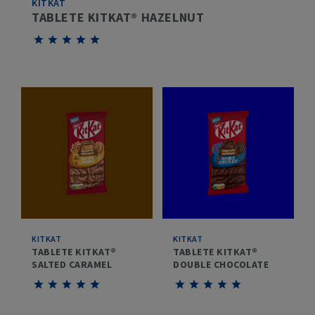
KITKAT
TABLETE KITKAT® HAZELNUT
Give
Give
Give
Give
Give
Tablete
Tablete
Tablete
Tablete
Tablete
KITKAT®
KITKAT®
KITKAT®
KITKAT®
KITKAT®
Hazelnut
Hazelnut
Hazelnut
Hazelnut
Hazelnut
1/5
2/5
3/5
4/5
5/5
KITKAT
KITKAT
TABLETE KITKAT®
TABLETE KITKAT®
SALTED CARAMEL
DOUBLE CHOCOLATE
Give
Give
Give
Give
Give
Give
Give
Give
Give
Give