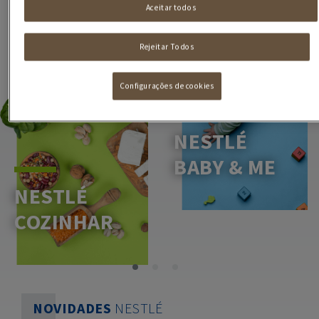
Aceitar todos
Rejeitar Todos
Configurações de cookies
NESTLÉ
BABY & ME
NESTLÉ
COZINHAR
NOVIDADES
NESTLÉ