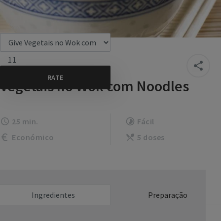
11
Vegetais no Wok com Noodles
25 min.
Fácil
Económico
5 doses
Ingredientes
Preparação