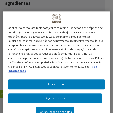
Ingredientes
400 g de MAGGI Pasta Oriental Frango
120 g de cenoura
Ao clicar no botão "Aceitar todos", concorda com o uso de cookies próprias e de
terceiros (ou tecnologias semelhantes), as quais ajudam a melhorar a sua
100 g de ervilha torta
experiência geral de navegação na Web, bem como, a medir as nossas
audiências, conhecer os seus hábitos de navegação, recolher informação útil que
100 g de rebentos de soja
nos permita a nós e aos nossos parceiros criar perfis e fornecer-lhe anúncios e
conteúdos adaptados aos seus interesses e hábitos de navegação, e ainda
100 g de alho francês baby
fornecer funcionalidades de redes sociais (permitindo-lhe partilhar os
conteúdos disponibilizados nos nossos sites). Saiba mais sobre a nossa Política
de Cookies e defina as suas preferências clicando aqui ou a qualquer momento
4 c. de sopa de molho de soja
clicando no link "Configurações de cookies" disponível no nosso site.
Mais
informações
azeite q.b.
10 g de açúcar
Aceitar todos
Pratos Principais
Pizzas e Massas
Rejeitar Todos
GUARDAR RECEITA
Configurações de cookies