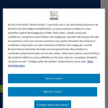
Ingredientes
200 g de Chocolate Negro NESTLÉ Sobremesas
Ao clicar no botão "Aceitar todos", concorda com o uso de cookies próprias e de
terceiros (ou tecnologias semelhantes), as quais ajudam a melhorar a sua
500 g de castanhas
experiência geral de navegação na Web, bem como, a medir as nossas
audiências, conhecer os seus hábitos de navegação, recolher informação útil que
100 g de açúcar
nos permita a nós e aos nossos parceiros criar perfis e fornecer-lhe anúncios e
conteúdos adaptados aos seus interesses e hábitos de navegação, e ainda
fornecer funcionalidades de redes sociais (permitindo-lhe partilhar os
75 g de manteiga
conteúdos disponibilizados nos nossos sites). Saiba mais sobre a nossa Política
de Cookies e defina as suas preferências clicando aqui ou a qualquer momento
500 ml de leite
clicando no link "Configurações de cookies" disponível no nosso site.
Mais
informações
200 ml de vagem de baunilha
Aceitar todos
200 ml de natas LONGA VIDA
Ocasiões Especiais
Natal
Rejeitar Todos
GUARDAR RECEITA
Configurações de cookies