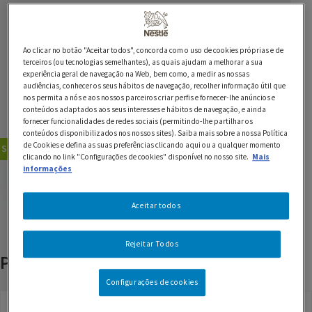
Ingredientes
1 dl de clara de ovo
Ao clicar no botão "Aceitar todos", concorda com o uso de cookies próprias e de
terceiros (ou tecnologias semelhantes), as quais ajudam a melhorar a sua
225 g de açúcar (em pó)
experiência geral de navegação na Web, bem como, a medir as nossas
audiências, conhecer os seus hábitos de navegação, recolher informação útil que
2 c. de chá de café SICAL 5 Estrelas
nos permita a nós e aos nossos parceiros criar perfis e fornecer-lhe anúncios e
conteúdos adaptados aos seus interesses e hábitos de navegação, e ainda
2/3 gotas de sumo de limão
fornecer funcionalidades de redes sociais (permitindo-lhe partilhar os
conteúdos disponibilizados nos nossos sites). Saiba mais sobre a nossa Política
de Cookies e defina as suas preferências clicando aqui ou a qualquer momento
Sobremesas
Sem Lactose
clicando no link "Configurações de cookies" disponível no nosso site.
Mais
GUARDAR RECEITA
informações
Aceitar todos
Rejeitar Todos
Produtos relacionados
Configurações de cookies