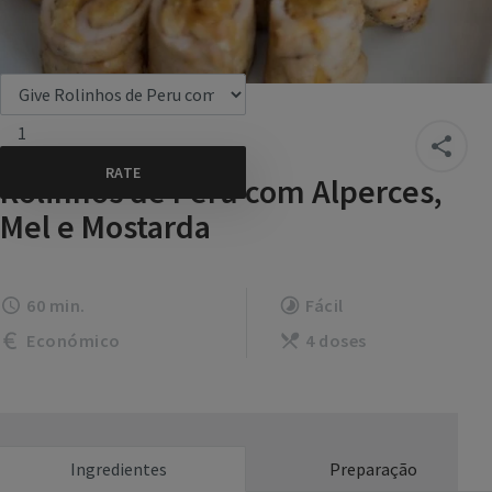
1
Rolinhos de Peru com Alperces,
Mel e Mostarda
60 min.
Fácil
Económico
4 doses
Ingredientes
Preparação