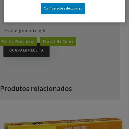
Configurações de cookies
2 0 Caldos de Galinha MAGGI, diluídos em 2 copos de
água a ferver
0 sal e pimenta q.b.
Pratos Principais
Pratos de Carne
GUARDAR RECEITA
Produtos relacionados