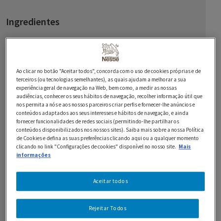
Ingredientes
4 0 bifes de peru
150 g de alperces secos
Ao clicar no botão "Aceitar todos", concorda com o uso de cookies próprias e de
terceiros (ou tecnologias semelhantes), as quais ajudam a melhorar a sua
100 g de amêndoas sem pele
experiência geral de navegação na Web, bem como, a medir as nossas
audiências, conhecer os seus hábitos de navegação, recolher informação útil que
1 0 maçã (verde, de preferência)
nos permita a nós e aos nossos parceiros criar perfis e fornecer-lhe anúncios e
conteúdos adaptados aos seus interesses e hábitos de navegação, e ainda
2 c. de sopa de cebola picada
fornecer funcionalidades de redes sociais (permitindo-lhe partilhar os
conteúdos disponibilizados nos nossos sites). Saiba mais sobre a nossa Política
de Cookies e defina as suas preferências clicando aqui ou a qualquer momento
3 c. de sopa de manteiga
clicando no link "Configurações de cookies" disponível no nosso site.
Mais
informações
1 c. de chá de gengibre em pó
100 g de pão cortado em cubos
Aceitar todos
3 c. de sopa de mel
Rejeitar Todos
3 c. de sopa de mostarda