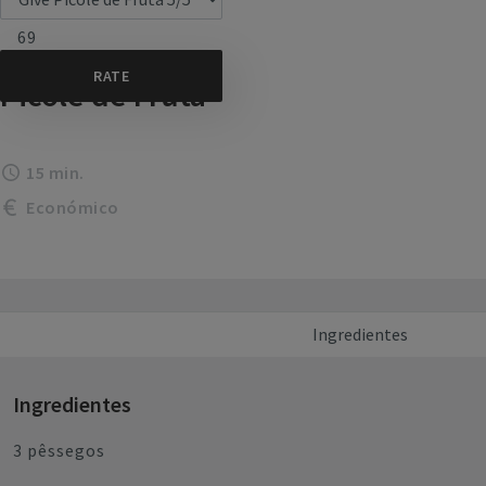
69
Picolé de Fruta
15 min.
Económico
Ingredientes
Ingredientes
3 pêssegos