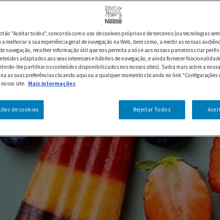
botão "Aceitar todos", concorda com o uso de cookies próprias e de terceiros (ou tecnologias sem
a melhorar a sua experiência geral de navegação na Web, bem como, a medir as nossas audiênc
de navegação, recolher informação útil que nos permita a nós e aos nossos parceiros criar perfis 
nteúdos adaptados aos seus interesses e hábitos de navegação, e ainda fornecer funcionalidad
itindo-lhe partilhar os conteúdos disponibilizados nos nossos sites). Saiba mais sobre a nossa
ina as suas preferências clicando aqui ou a qualquer momento clicando no link "Configurações 
 nosso site.
Mais informações
ções de cookies
Rejeitar Todos
Acei