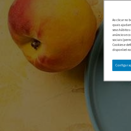
Ao clicar no 
quais ajudam 
seus hábitos 
anúncios e co
sociais (perm
Cookies e def
disponível no
Configura