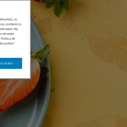
elhantes), as
ias, conhecer os
e fornecer-lhe
es de redes
 Política de
de cookies"
tar todos