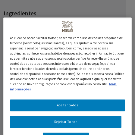
Ingredientes
1 embalagem de Almôndegas Vegetarianas GARDEN
GOURMET
Ao clicar no botão "Aceitar todos", concorda com o uso de cookies próprias e de
terceiros (ou tecnologias semelhantes), as quais ajudam a melhorar a sua
cebolinho q.b.
experiência geral de navegação na Web, bem como, a medir as nossas
audiências, conhecer os seus hábitos de navegação, recolher informação útil que
PARA AS PANQUECAS:
nos permita a nós e aos nossos parceiros criar perfis e fornecer-lhe anúncios e
conteúdos adaptados aos seus interesses e hábitos de navegação, e ainda
fornecer funcionalidades de redes sociais (permitindo-lhe partilhar os
3 ovos
conteúdos disponibilizados nos nossos sites). Saiba mais sobre a nossa Política
de Cookies e defina as suas preferências clicando aqui ou a qualquer momento
600 ml de leite
clicando no link "Configurações de cookies" disponível no nosso site.
Mais
informações
450 g de farinha
Aceitar todos
100 g de açúcar
3 c. de chá de fermento em pó
Rejeitar Todos
10 g de manteiga