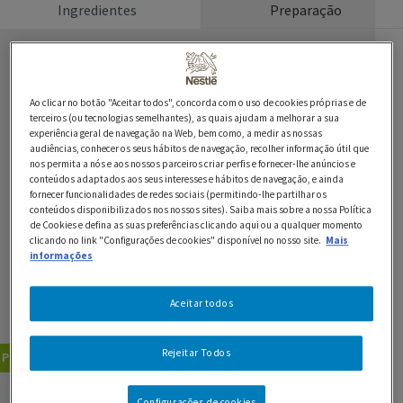
Ingredientes
Preparação
Ingredientes
Ao clicar no botão "Aceitar todos", concorda com o uso de cookies próprias e de
1 embalagem de Panados GARDEN GOURMET
terceiros (ou tecnologias semelhantes), as quais ajudam a melhorar a sua
experiência geral de navegação na Web, bem como, a medir as nossas
250 g de feijão verde redondo
audiências, conhecer os seus hábitos de navegação, recolher informação útil que
nos permita a nós e aos nossos parceiros criar perfis e fornecer-lhe anúncios e
3 alhos roxos
conteúdos adaptados aos seus interesses e hábitos de navegação, e ainda
fornecer funcionalidades de redes sociais (permitindo-lhe partilhar os
conteúdos disponibilizados nos nossos sites). Saiba mais sobre a nossa Política
30 g de miolo de noz
de Cookies e defina as suas preferências clicando aqui ou a qualquer momento
clicando no link "Configurações de cookies" disponível no nosso site.
Mais
2 c. de sopa de azeite
informações
100 g de tomate-cereja
Aceitar todos
sal e pimenta q.b.
Rejeitar Todos
Pratos Principais
Vegetarianos
GUARDAR RECEITA
Configurações de cookies