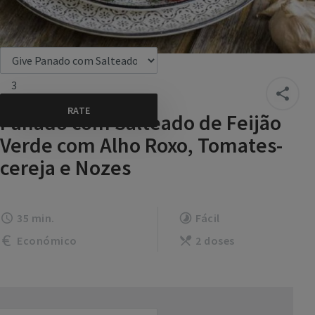
3
Panado com Salteado de Feijão
Verde com Alho Roxo, Tomates-
cereja e Nozes
35 min.
Fácil
Económico
2 doses