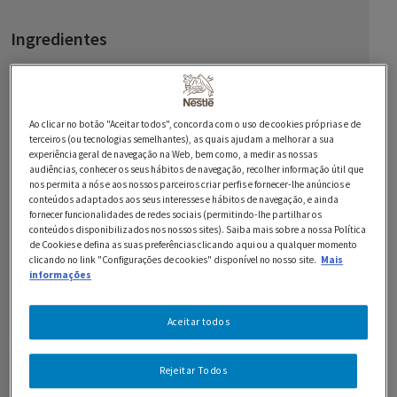
Ingredientes
1 embalagem de Noodles MAGGI Fusian Pasta Oriental
Frango XXL
Ao clicar no botão "Aceitar todos", concorda com o uso de cookies próprias e de
2 c. de sopa de Molho MAGGI
terceiros (ou tecnologias semelhantes), as quais ajudam a melhorar a sua
experiência geral de navegação na Web, bem como, a medir as nossas
audiências, conhecer os seus hábitos de navegação, recolher informação útil que
300 g de peito de frango
nos permita a nós e aos nossos parceiros criar perfis e fornecer-lhe anúncios e
conteúdos adaptados aos seus interesses e hábitos de navegação, e ainda
200 g de curgete
fornecer funcionalidades de redes sociais (permitindo-lhe partilhar os
conteúdos disponibilizados nos nossos sites). Saiba mais sobre a nossa Política
2 c. de sopa de vinagre de arroz
de Cookies e defina as suas preferências clicando aqui ou a qualquer momento
clicando no link "Configurações de cookies" disponível no nosso site.
Mais
informações
1 dente de alho
1 c. de sobremesa de açúcar
Aceitar todos
1 pitada de pimenta caiena
Rejeitar Todos
4 c. de sopa de azeite