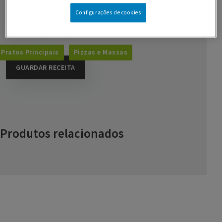
300 ml de água
Configurações de cookies
pimenta preta q.b.
Pratos Principais
Pizzas e Massas
GUARDAR RECEITA
Produtos relacionados