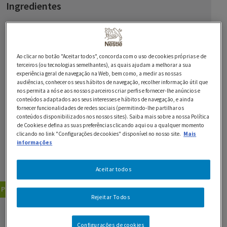
Ingredientes
125 ml de leite
1 0 ovo batido
Ao clicar no botão "Aceitar todos", concorda com o uso de cookies próprias e de
terceiros (ou tecnologias semelhantes), as quais ajudam a melhorar a sua
250 g Corn Flakes Sem Glúten NESTLÉ® triturados
experiência geral de navegação na Web, bem como, a medir as nossas
audiências, conhecer os seus hábitos de navegação, recolher informação útil que
125 g de queijo parmesão ralado
nos permita a nós e aos nossos parceiros criar perfis e fornecer-lhe anúncios e
conteúdos adaptados aos seus interesses e hábitos de navegação, e ainda
450 g de filetes de linguado ou bacalhau
fornecer funcionalidades de redes sociais (permitindo-lhe partilhar os
conteúdos disponibilizados nos nossos sites). Saiba mais sobre a nossa Política
de Cookies e defina as suas preferências clicando aqui ou a qualquer momento
2 c. de sopa de manteiga
clicando no link "Configurações de cookies" disponível no nosso site.
Mais
informações
0 rodelas de limão ou lima q.b.
0 tomilho ou salsa fresca, se desejar q.b.
Aceitar todos
Pratos Principais
Peixe e Marisco
Rejeitar Todos
GUARDAR RECEITA
Configurações de cookies