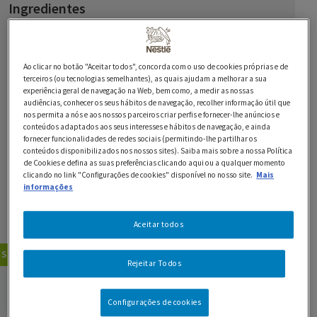
Ingredientes
1 laranja
1 toranja
Ao clicar no botão "Aceitar todos", concorda com o uso de cookies próprias e de
terceiros (ou tecnologias semelhantes), as quais ajudam a melhorar a sua
experiência geral de navegação na Web, bem como, a medir as nossas
1 limão maduro
audiências, conhecer os seus hábitos de navegação, recolher informação útil que
nos permita a nós e aos nossos parceiros criar perfis e fornecer-lhe anúncios e
1 l de água
conteúdos adaptados aos seus interesses e hábitos de navegação, e ainda
fornecer funcionalidades de redes sociais (permitindo-lhe partilhar os
500 g de açúcar em pó
conteúdos disponibilizados nos nossos sites). Saiba mais sobre a nossa Política
de Cookies e defina as suas preferências clicando aqui ou a qualquer momento
clicando no link "Configurações de cookies" disponível no nosso site.
Mais
200 g de Chocolate Preto 70% NESTLÉ Sobremesas
informações
Aceitar todos
1 lima
Sobremesas
Sobremesas com Fruta
Rejeitar Todos
GUARDAR RECEITA
Configurações de cookies