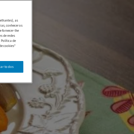
elhantes), as
ias, conhecer os
e fornecer-lhe
es de redes
 Política de
de cookies"
tar todos