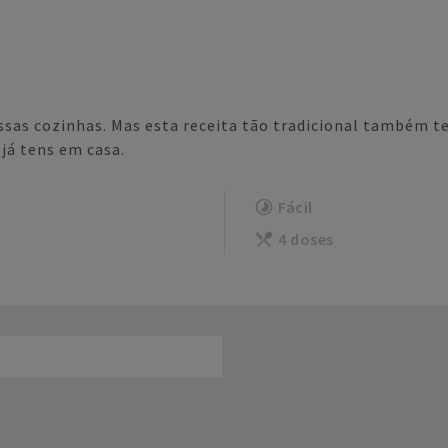
ssas cozinhas. Mas esta receita tão tradicional também t
já tens em casa.
Fácil
4 doses