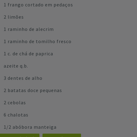
1 frango cortado em pedaços
2 limões
1 raminho de alecrim
1 raminho de tomilho fresco
1 c. de chá de paprica
azeite q.b.
3 dentes de alho
2 batatas doce pequenas
2 cebolas
6 chalotas
1/2 abóbora manteiga