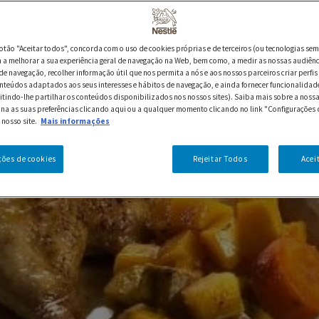
botão "Aceitar todos", concorda com o uso de cookies próprias e de terceiros (ou tecnologias sem
a melhorar a sua experiência geral de navegação na Web, bem como, a medir as nossas audiênc
de navegação, recolher informação útil que nos permita a nós e aos nossos parceiros criar perfis 
nteúdos adaptados aos seus interesses e hábitos de navegação, e ainda fornecer funcionalidad
itindo-lhe partilhar os conteúdos disponibilizados nos nossos sites). Saiba mais sobre a nossa
ina as suas preferências clicando aqui ou a qualquer momento clicando no link "Configurações 
 nosso site.
Mais informações
ções de cookies
Rejeitar Todos
Acei