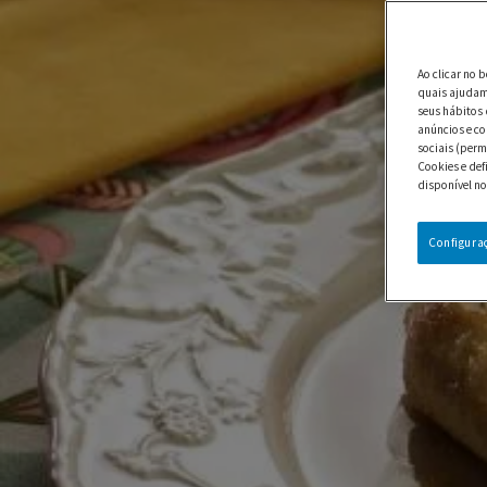
Ao clicar no 
quais ajudam 
seus hábitos 
anúncios e co
sociais (perm
Cookies e def
disponível no
Configura