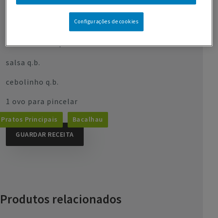
sal q.b.
Configurações de cookies
pimenta q.b.
noz moscada q.b.
salsa q.b.
cebolinho q.b.
1 ovo para pincelar
Pratos Principais
Bacalhau
GUARDAR RECEITA
Produtos relacionados