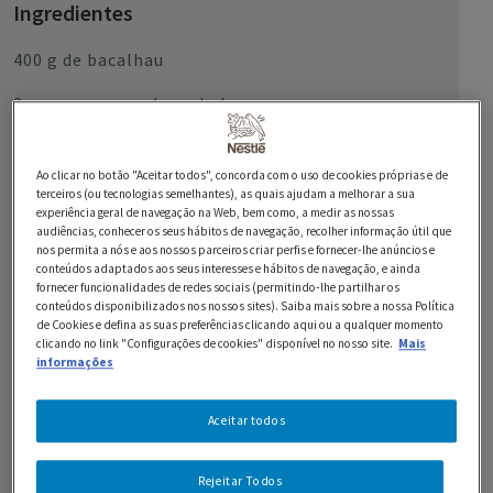
Ingredientes
400 g de bacalhau
2 cenouras grandes raladas
1 alho francês
Ao clicar no botão "Aceitar todos", concorda com o uso de cookies próprias e de
1 curgete
terceiros (ou tecnologias semelhantes), as quais ajudam a melhorar a sua
experiência geral de navegação na Web, bem como, a medir as nossas
audiências, conhecer os seus hábitos de navegação, recolher informação útil que
500 ml de água da cozedura do bacalhau
nos permita a nós e aos nossos parceiros criar perfis e fornecer-lhe anúncios e
conteúdos adaptados aos seus interesses e hábitos de navegação, e ainda
170 g de Leite em Pó NIDO
fornecer funcionalidades de redes sociais (permitindo-lhe partilhar os
conteúdos disponibilizados nos nossos sites). Saiba mais sobre a nossa Política
3 c. de sopa de manteiga
de Cookies e defina as suas preferências clicando aqui ou a qualquer momento
clicando no link "Configurações de cookies" disponível no nosso site.
Mais
informações
4 c. de sopa de farinha
2 bases redondas de massa folhada
Aceitar todos
azeite q.b.
Rejeitar Todos