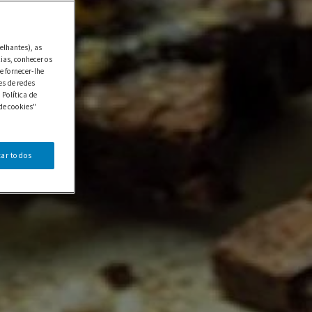
elhantes), as
ias, conhecer os
e fornecer-lhe
es de redes
 Política de
de cookies"
tar todos