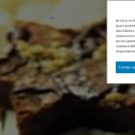
Ao clicar no 
quais ajudam 
seus hábitos 
anúncios e co
sociais (perm
Cookies e def
disponível no
Configura