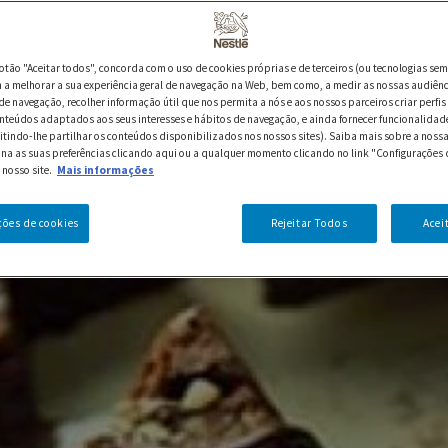
botão "Aceitar todos", concorda com o uso de cookies próprias e de terceiros (ou tecnologias sem
a melhorar a sua experiência geral de navegação na Web, bem como, a medir as nossas audiênc
de navegação, recolher informação útil que nos permita a nós e aos nossos parceiros criar perfis 
nteúdos adaptados aos seus interesses e hábitos de navegação, e ainda fornecer funcionalidad
itindo-lhe partilhar os conteúdos disponibilizados nos nossos sites). Saiba mais sobre a nossa
ina as suas preferências clicando aqui ou a qualquer momento clicando no link "Configurações 
 nosso site.
Mais informações
ções de cookies
Rejeitar Todos
Acei