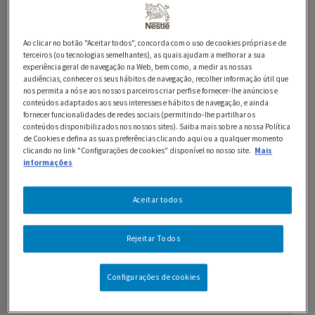
Ingredientes
200 g de puré de batata instantâneo
Ao clicar no botão "Aceitar todos", concorda com o uso de cookies próprias e de
terceiros (ou tecnologias semelhantes), as quais ajudam a melhorar a sua
2 tomates maduros
experiência geral de navegação na Web, bem como, a medir as nossas
audiências, conhecer os seus hábitos de navegação, recolher informação útil que
nos permita a nós e aos nossos parceiros criar perfis e fornecer-lhe anúncios e
1 cebola
conteúdos adaptados aos seus interesses e hábitos de navegação, e ainda
fornecer funcionalidades de redes sociais (permitindo-lhe partilhar os
1 alho francês
conteúdos disponibilizados nos nossos sites). Saiba mais sobre a nossa Política
de Cookies e defina as suas preferências clicando aqui ou a qualquer momento
1 curgete cortada em cubos
clicando no link "Configurações de cookies" disponível no nosso site.
Mais
informações
1 ovo batido
Aceitar todos
1 cenoura cortada em rodelas finas
200 g de lentilhas cozidas
Rejeitar Todos
2 c. de sopa de polpa de tomate
Configurações de cookies
sal q.b.