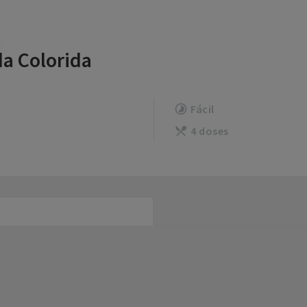
a Colorida
Fácil
4 doses