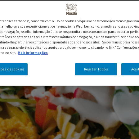
botão "Aceitar todos", concorda com o uso de cookies próprias e de terceiros (ou tecnologias sem
a melhorar a sua experiência geral de navegação na Web, bem como, a medir as nossas audiênc
de navegação, recolher informação útil que nos permita a nós e aos nossos parceiros criar perfis 
nteúdos adaptados aos seus interesses e hábitos de navegação, e ainda fornecer funcionalidad
itindo-lhe partilhar os conteúdos disponibilizados nos nossos sites). Saiba mais sobre a nossa
ina as suas preferências clicando aqui ou a qualquer momento clicando no link "Configurações 
 nosso site.
Mais informações
ções de cookies
Rejeitar Todos
Acei