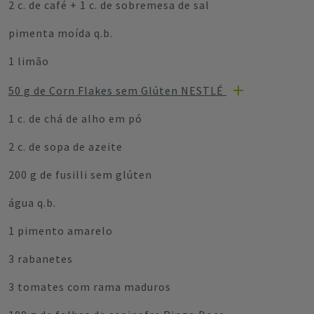
2 c. de café + 1 c. de sobremesa de sal
pimenta moída q.b.
1 limão
50 g de Corn Flakes sem Glúten NESTLÉ
1 c. de chá de alho em pó
2 c. de sopa de azeite
200 g de fusilli sem glúten
água q.b.
1 pimento amarelo
3 rabanetes
3 tomates com rama maduros