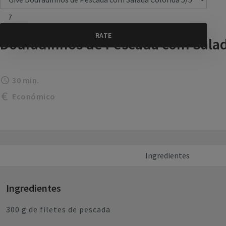
7
Douradinhos de Pescada com Salad
30 min.
Económico
Ingredientes
Ingredientes
300 g de filetes de pescada