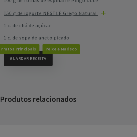
100 g de folhas de espinafre Pingo Doce
150 g de iogurte NESTLÉ Grego Natural
1 c. de chá de açúcar
1 c. de sopa de aneto picado
Pratos Principais
Peixe e Marisco
GUARDAR RECEITA
Produtos relacionados