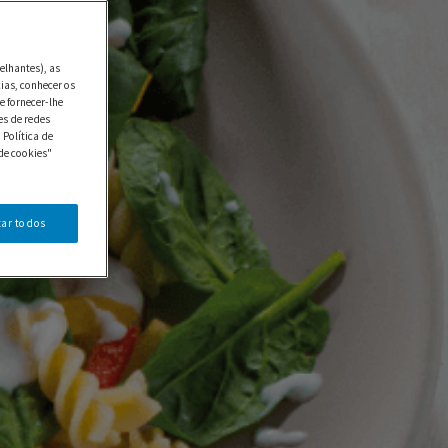
elhantes), as
ias, conhecer os
e fornecer-lhe
es de redes
 Política de
de cookies"
tar todos