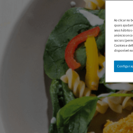
Ao clicar no 
quais ajudam 
seus hábitos 
anúncios e co
sociais (perm
Cookies e def
disponível no
Configura