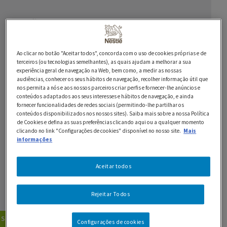
Ingredientes
200 g de Chocolate Preto 70% NESTLÉ Sobremesas
Ao clicar no botão "Aceitar todos", concorda com o uso de cookies próprias e de
terceiros (ou tecnologias semelhantes), as quais ajudam a melhorar a sua
experiência geral de navegação na Web, bem como, a medir as nossas
4 ovos
audiências, conhecer os seus hábitos de navegação, recolher informação útil que
nos permita a nós e aos nossos parceiros criar perfis e fornecer-lhe anúncios e
conteúdos adaptados aos seus interesses e hábitos de navegação, e ainda
80 g de farinha
fornecer funcionalidades de redes sociais (permitindo-lhe partilhar os
conteúdos disponibilizados nos nossos sites). Saiba mais sobre a nossa Política
80 g de manteiga
de Cookies e defina as suas preferências clicando aqui ou a qualquer momento
clicando no link "Configurações de cookies" disponível no nosso site.
Mais
60 g de açúcar
informações
50 g de miolo de noz
Aceitar todos
1 saqueta de fermento
Rejeitar Todos
6 ameixas
Sobremesas
Bolos
Configurações de cookies