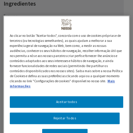
Ingredientes
5 ovos
200 g de farinha de trigo
Ao clicar no botão "Aceitar todos", concorda com o uso de cookies próprias e de
150 g de farinha de alfarroba
terceiros (ou tecnologias semelhantes), as quais ajudam a melhorar a sua
experiência geral de navegação na Web, bem como, a medir as nossas
120 ml de óleo
audiências, conhecer os seus hábitos de navegação, recolher informação útil que
nos permita a nós e aos nossos parceiros criar perfis e fornecer-lhe anúncios e
conteúdos adaptados aos seus interesses e hábitos de navegação, e ainda
1 iogurte NESTLÉ YAOS Grego Natural
fornecer funcionalidades de redes sociais (permitindo-lhe partilhar os
conteúdos disponibilizados nos nossos sites). Saiba mais sobre a nossa Política
160 g de açúcar
de Cookies e defina as suas preferências clicando aqui ou a qualquer momento
clicando no link "Configurações de cookies" disponível no nosso site.
Mais
informações
2 c. de sopa de mel
1 c. de chá de fermento
Aceitar todos
Cobertura (opcional):
Rejeitar Todos
200 ml de leite