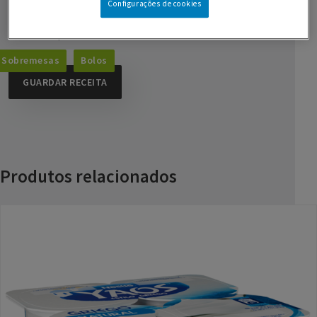
1 c. de chá de farinha
Configurações de cookies
4 c. de sopa de farinha de alfarroba
Sobremesas
Bolos
GUARDAR RECEITA
Produtos relacionados