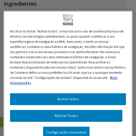
Ingredientes
50 g de chocolate preto NESTLÉ SOBREMESAS 44%
Cacau
Ao clicar no botão "Aceitar todos", concorda com o uso de cookies próprias e de
250 g de farinha
terceiros (ou tecnologias semelhantes), as quais ajudam a melhorar a sua
experiência geral de navegação na Web, bem como, a medir as nossas
audiências, conhecer os seus hábitos de navegação, recolher informação útil que
150 g de manteiga
nos permita a nós e aos nossos parceiros criar perfis e fornecer-lhe anúncios e
conteúdos adaptados aos seus interesses e hábitos de navegação, e ainda
45 g de açúcar mascavado
fornecer funcionalidades de redes sociais (permitindo-lhe partilhar os
conteúdos disponibilizados nos nossos sites). Saiba mais sobre a nossa Política
de Cookies e defina as suas preferências clicando aqui ou a qualquer momento
25 g de KITKAT POPS chocolate de leite
clicando no link "Configurações de cookies" disponível no nosso site.
Mais
informações
1 ovo
1 pitada de sal
Aceitar todos
pasta de açúcar branca
Rejeitar Todos
Sobremesas
Ocasiões Especiais
GUARDAR RECEITA
Configurações de cookies