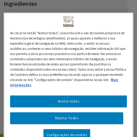
Ingredientes
2 ovos
130 g de manteiga sem sal à temperatura ambiente
Ao clicar no botão "Aceitar todos", concorda com o uso de cookies próprias e de
terceiros (ou tecnologias semelhantes), as quais ajudam a melhorar a sua
1/2 chávena de chá de açúcar
experiência geral de navegação na Web, bem como, a medir as nossas
audiências, conhecer os seus hábitos de navegação, recolher informação útil que
1 chávena de chá de Leite em Pó NIDO
nos permita a nós e aos nossos parceiros criar perfis e fornecer-lhe anúncios e
conteúdos adaptados aos seus interesses e hábitos de navegação, e ainda
fornecer funcionalidades de redes sociais (permitindo-lhe partilhar os
1 chávena de chá de farinha
conteúdos disponibilizados nos nossos sites). Saiba mais sobre a nossa Política
de Cookies e defina as suas preferências clicando aqui ou a qualquer momento
1/2 chávena de chá flocos de aveia
clicando no link "Configurações de cookies" disponível no nosso site.
Mais
informações
1/2 c. de chá de bicarbonato de sódio
Aceitar todos
1 c. de chá de canela em pó
1 c. de chá de extrato de baunilha
Rejeitar Todos
2 maçãs descascadas e raladas
Configurações de cookies