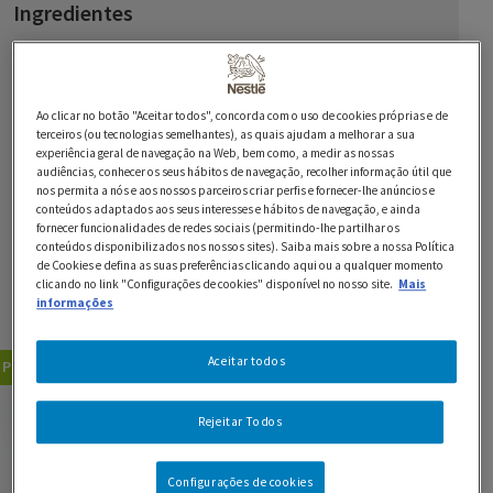
Ingredientes
1 pato
2 cubos de MAGGI Caldo de Galinha
Ao clicar no botão "Aceitar todos", concorda com o uso de cookies próprias e de
terceiros (ou tecnologias semelhantes), as quais ajudam a melhorar a sua
150 g de presunto
experiência geral de navegação na Web, bem como, a medir as nossas
audiências, conhecer os seus hábitos de navegação, recolher informação útil que
1 chouriço
nos permita a nós e aos nossos parceiros criar perfis e fornecer-lhe anúncios e
conteúdos adaptados aos seus interesses e hábitos de navegação, e ainda
fornecer funcionalidades de redes sociais (permitindo-lhe partilhar os
400 g de arroz
conteúdos disponibilizados nos nossos sites). Saiba mais sobre a nossa Política
de Cookies e defina as suas preferências clicando aqui ou a qualquer momento
0,4 dl de sumo de limão
clicando no link "Configurações de cookies" disponível no nosso site.
Mais
informações
1 pitada de pimenta moída
Aceitar todos
Pratos Principais
Pratos de Arroz
GUARDAR RECEITA
Rejeitar Todos
Configurações de cookies