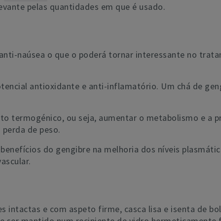
elevante pelas quantidades em que é usado.
nti-naúsea o que o poderá tornar interessante no trat
encial antioxidante e anti-inflamatório. Um chá de geng
to termogénico, ou seja, aumentar o metabolismo e a p
 perda de peso.
enefícios do gengibre na melhoria dos níveis plasmáti
ascular.
 intactas e com aspeto firme, casca lisa e isenta de bol
e ser mantido num recipiente de vidro hermeticamente f