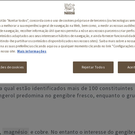
botão "Aceitar todos", concorda com o uso de cookies próprias e de terceiros (ou tecnologias sem
a melhorar a sua experiência geral de navegação na Web, bem como, a medir as nossas audiênc
de navegação, recolher informação útil que nos permita a nós e aos nossos parceiros criar perfis 
nteúdos adaptados aos seus interesses e hábitos de navegação, e ainda fornecer funcionalidad
itindo-lhe partilhar os conteúdos disponibilizados nos nossos sites). Saiba mais sobre a nossa
ina as suas preferências clicando aqui ou a qualquer momento clicando no link "Configurações 
ICIONAL E COMO UTILIZAR
 nosso site.
Mais informações
re é uma das especiarias mais populares em todo o 
ções de cookies
Rejeitar Todos
Acei
 qual estão identificados mais de 100 constituintes 
ingerol predomina no gengibre fresco, enquanto o gr
,
magnésio
e cobre. No entanto o interesse do gengib