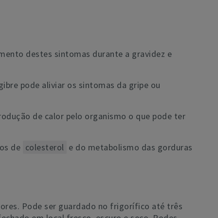
amento destes sintomas durante a gravidez e
ibre pode aliviar os sintomas da gripe ou
rodução de calor pelo organismo o que pode ter
cos de
colesterol
e do metabolismo das gorduras
ores. Pode ser guardado no frigorífico até três
echado em local fresco, escuro e seco. Podes