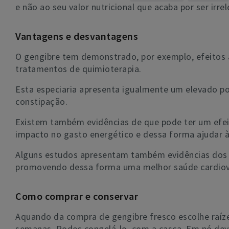
e não ao seu valor nutricional que acaba por ser irr
Vantagens e desvantagens
O gengibre tem demonstrado, por exemplo, efeitos a
tratamentos de quimioterapia.
Esta especiaria apresenta igualmente um elevado pot
constipação.
Existem também evidências de que pode ter um efei
impacto no gasto energético e dessa forma ajudar à
Alguns estudos apresentam também evidências dos b
promovendo dessa forma uma melhor saúde cardiov
Como comprar e conservar
Aquando da compra de gengibre fresco escolhe raízes
semanas. Podes congelá-lo, com a casca. Em pó dev