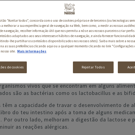
botão "Aceitar todos", concorda com o uso de cookies próprias e de terceiros (ou tecnologias sem
a melhorar a sua experiência geral de navegação na Web, bem como, a medir as nossas audiênc
de navegação, recolher informação útil que nos permita a nós e aos nossos parceiros criar perfis 
nteúdos adaptados aos seus interesses e hábitos de navegação, e ainda fornecer funcionalidad
itindo-lhe partilhar os conteúdos disponibilizados nos nossos sites). Saiba mais sobre a nossa
ina as suas preferências clicando aqui ou a qualquer momento clicando no link "Configurações 
UE SÃO E QUAIS OS SEUS BENEFÍ
 nosso site.
Mais informações
 já sabes exatamente o que são probióticos e quais 
ções de cookies
Rejeitar Todos
Acei
ão saibas exatamente é em que alimentos é que podes
organismos vivos que se encontram em alguns alimen
zados são as bactérias como os lactobacillus e as bif
 têm a capacidade de travar o desenvolvimento de al
uilibro do teu intestino após a toma de alguns medic
o. Por outro lado, melhoram a digestão da lactose e
inuir as reações alérgicas.