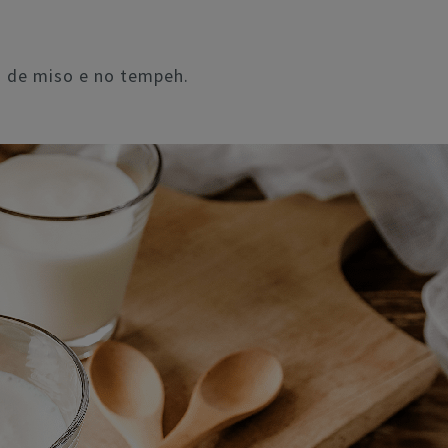
a de miso e no tempeh.