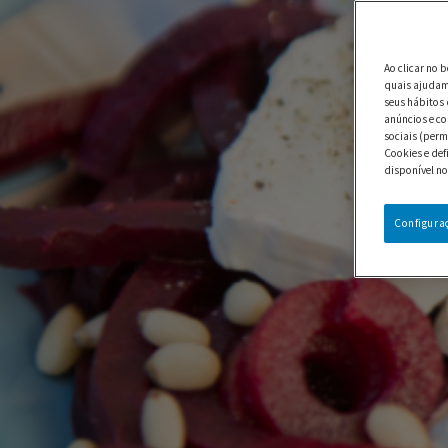
Ao clicar no 
quais ajudam 
seus hábitos 
anúncios e co
sociais (perm
Cookies e def
disponível no
Configura