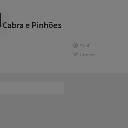
 Cabra e Pinhões
Fácil
2 doses