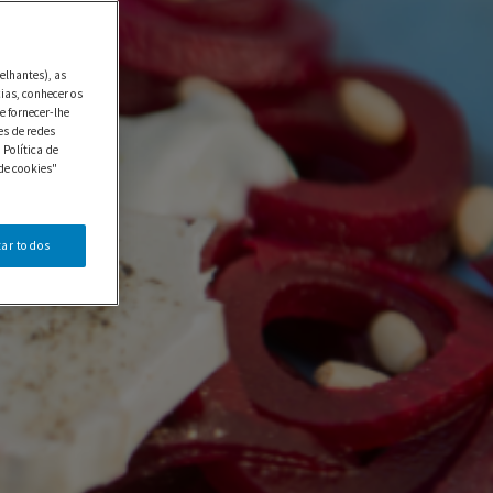
elhantes), as
ias, conhecer os
e fornecer-lhe
es de redes
 Política de
de cookies"
tar todos