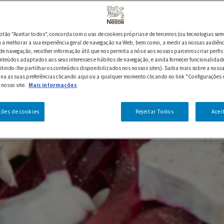
botão "Aceitar todos", concorda com o uso de cookies próprias e de terceiros (ou tecnologias sem
a melhorar a sua experiência geral de navegação na Web, bem como, a medir as nossas audiênc
de navegação, recolher informação útil que nos permita a nós e aos nossos parceiros criar perfis 
nteúdos adaptados aos seus interesses e hábitos de navegação, e ainda fornecer funcionalidad
itindo-lhe partilhar os conteúdos disponibilizados nos nossos sites). Saiba mais sobre a nossa
ina as suas preferências clicando aqui ou a qualquer momento clicando no link "Configurações 
 nosso site.
Mais informações
ções de cookies
Rejeitar Todos
Acei