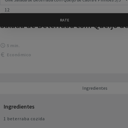
12
Salada de Beterraba com Queijo de
5 min.
Económico
Ingredientes
Ingredientes
1 beterraba cozida