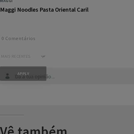
MAGGI
Maggi Noodles Pasta Oriental Caril
0
Comentários
Dá a tua opinião...
Vê também