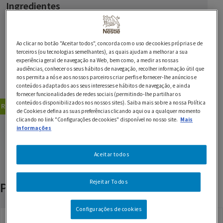
Ingredientes
1 pacote de MAGGI Pasta Oriental Caril
Ao clicar no botão "Aceitar todos", concorda com o uso de cookies próprias e de
4 ovos
terceiros (ou tecnologias semelhantes), as quais ajudam a melhorar a sua
experiência geral de navegação na Web, bem como, a medir as nossas
1 c. de sopa de manteiga
audiências, conhecer os seus hábitos de navegação, recolher informação útil que
nos permita a nós e aos nossos parceiros criar perfis e fornecer-lhe anúncios e
conteúdos adaptados aos seus interesses e hábitos de navegação, e ainda
2 c. de sopa coentros picados
fornecer funcionalidades de redes sociais (permitindo-lhe partilhar os
conteúdos disponibilizados nos nossos sites). Saiba mais sobre a nossa Política
Receitas em vídeo
Entradas
de Cookies e defina as suas preferências clicando aqui ou a qualquer momento
clicando no link "Configurações de cookies" disponível no nosso site.
Mais
GUARDAR RECEITA
informações
Aceitar todos
Rejeitar Todos
Produtos relacionados
Configurações de cookies