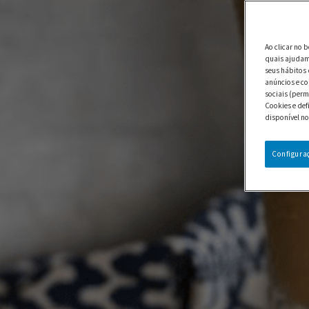
Ao clicar no 
quais ajudam 
seus hábitos 
anúncios e co
sociais (perm
Cookies e def
disponível no
Configura