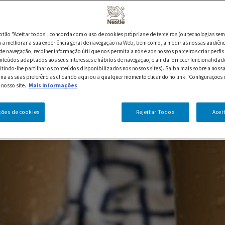
botão "Aceitar todos", concorda com o uso de cookies próprias e de terceiros (ou tecnologias sem
a melhorar a sua experiência geral de navegação na Web, bem como, a medir as nossas audiênc
de navegação, recolher informação útil que nos permita a nós e aos nossos parceiros criar perfis 
nteúdos adaptados aos seus interesses e hábitos de navegação, e ainda fornecer funcionalidad
itindo-lhe partilhar os conteúdos disponibilizados nos nossos sites). Saiba mais sobre a nossa
ina as suas preferências clicando aqui ou a qualquer momento clicando no link "Configurações 
 nosso site.
Mais informações
ções de cookies
Rejeitar Todos
Acei