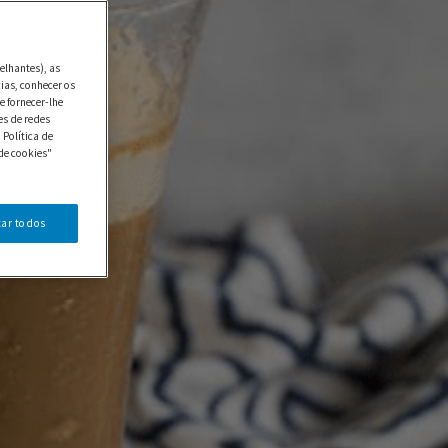
elhantes), as
ias, conhecer os
e fornecer-lhe
es de redes
 Política de
de cookies"
tar todos