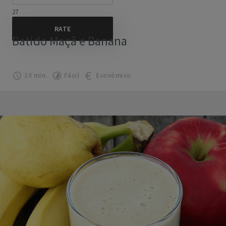
27
Batido Maçã e Banana
10 min.
Fácil
Económico