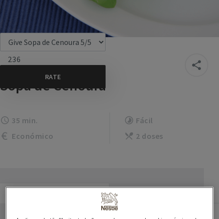
236
Sopa de Cenoura
35 min.
Fácil
Económico
2 doses
Ingredientes
Preparação