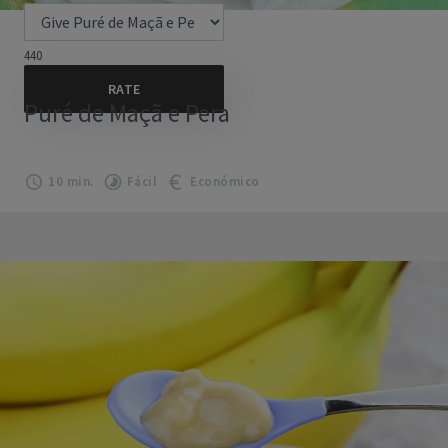
440
Puré de Maçã e Pera
10 min.
Fácil
Económico