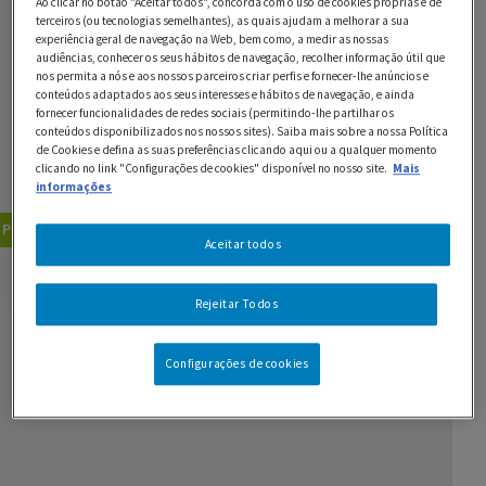
Ao clicar no botão "Aceitar todos", concorda com o uso de cookies próprias e de
Ingredientes
terceiros (ou tecnologias semelhantes), as quais ajudam a melhorar a sua
experiência geral de navegação na Web, bem como, a medir as nossas
3 cenouras médias
audiências, conhecer os seus hábitos de navegação, recolher informação útil que
nos permita a nós e aos nossos parceiros criar perfis e fornecer-lhe anúncios e
conteúdos adaptados aos seus interesses e hábitos de navegação, e ainda
1 batata média
fornecer funcionalidades de redes sociais (permitindo-lhe partilhar os
conteúdos disponibilizados nos nossos sites). Saiba mais sobre a nossa Política
1/2 cebola
de Cookies e defina as suas preferências clicando aqui ou a qualquer momento
clicando no link "Configurações de cookies" disponível no nosso site.
Mais
2 c. de sobremesa de azeite
informações
Para mamãs e bebés
Sopas
Aceitar todos
GUARDAR RECEITA
Rejeitar Todos
Configurações de cookies
Visite o site Nestlé Bebé se procura mais
receitas
para bebés e grávidas