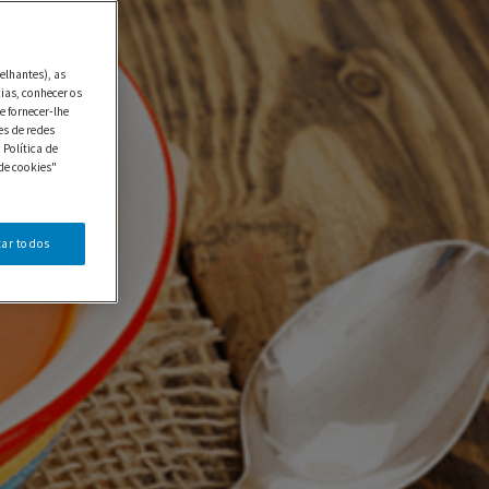
elhantes), as
ias, conhecer os
e fornecer-lhe
es de redes
 Política de
de cookies"
tar todos