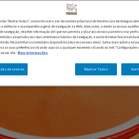
botão "Aceitar todos", concorda com o uso de cookies próprias e de terceiros (ou tecnologias sem
a melhorar a sua experiência geral de navegação na Web, bem como, a medir as nossas audiênc
de navegação, recolher informação útil que nos permita a nós e aos nossos parceiros criar perfis 
nteúdos adaptados aos seus interesses e hábitos de navegação, e ainda fornecer funcionalidad
itindo-lhe partilhar os conteúdos disponibilizados nos nossos sites). Saiba mais sobre a nossa
ina as suas preferências clicando aqui ou a qualquer momento clicando no link "Configurações 
 nosso site.
Mais informações
ções de cookies
Rejeitar Todos
Acei