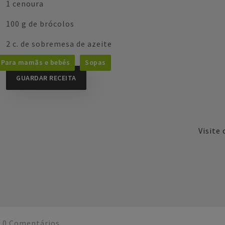
1 cenoura
100 g de brócolos
2 c. de sobremesa de azeite
Para mamãs e bebés
Sopas
GUARDAR RECEITA
Visite
0
Comentários