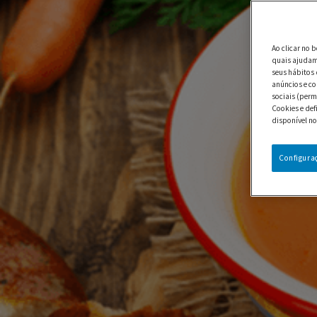
Ao clicar no 
quais ajudam 
seus hábitos 
anúncios e co
sociais (perm
Cookies e def
disponível no
Configura