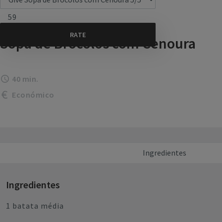
59
Sopa de Brócolos com Cenoura
40 min.
Económico
Ingredientes
Ingredientes
1 batata média