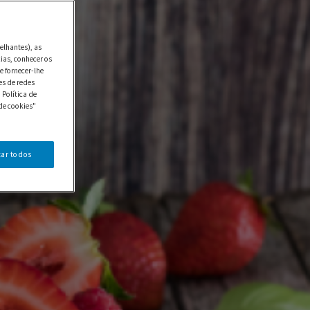
elhantes), as
ias, conhecer os
e fornecer-lhe
es de redes
 Política de
de cookies"
tar todos