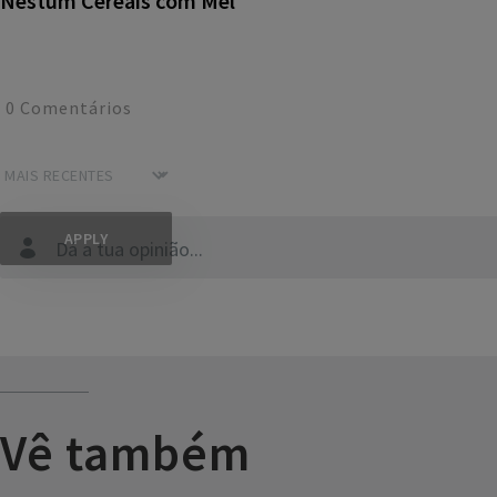
Nestum Cereais com Mel
0
Comentários
Dá a tua opinião...
Vê também