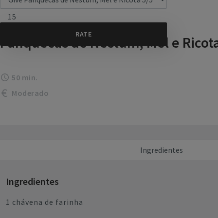
15
Panquecas de Nestum, Mel e Ricot
50 min.
Moderado
Ingredientes
Ingredientes
1 chávena de farinha