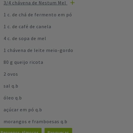
3/4 chávena de Nestum Mel
1 c. de chá de fermento em pó
1 c. de café de canela
4 c. de sopa de mel
1 chávena de leite meio-gordo
80 g queijo ricota
2 ovos
sal q.b
óleo q.b
açúcar em pó q.b
morangos e framboesas q.b
Pequenos-Almoços
Panquecas