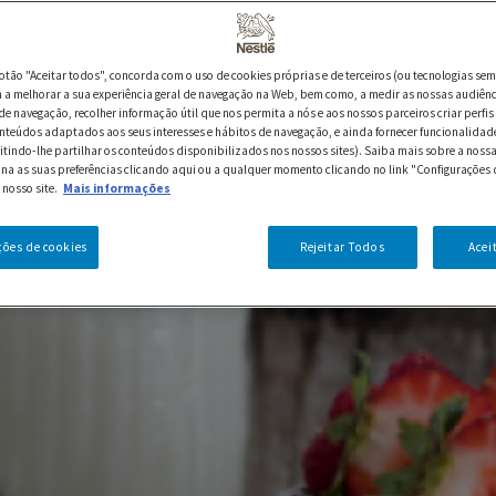
botão "Aceitar todos", concorda com o uso de cookies próprias e de terceiros (ou tecnologias sem
a melhorar a sua experiência geral de navegação na Web, bem como, a medir as nossas audiênc
de navegação, recolher informação útil que nos permita a nós e aos nossos parceiros criar perfis 
nteúdos adaptados aos seus interesses e hábitos de navegação, e ainda fornecer funcionalidad
itindo-lhe partilhar os conteúdos disponibilizados nos nossos sites). Saiba mais sobre a nossa
ina as suas preferências clicando aqui ou a qualquer momento clicando no link "Configurações 
 nosso site.
Mais informações
ções de cookies
Rejeitar Todos
Acei