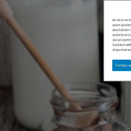
Ao clicar no 
quais ajudam 
seus hábitos 
anúncios e co
sociais (perm
Cookies e def
disponível no
Configura