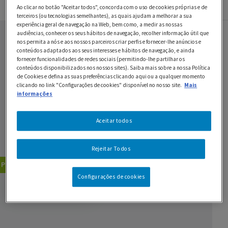
Ao clicar no botão "Aceitar todos", concorda com o uso de cookies próprias e de
Ingredientes
Preparação
terceiros (ou tecnologias semelhantes), as quais ajudam a melhorar a sua
experiência geral de navegação na Web, bem como, a medir as nossas
audiências, conhecer os seus hábitos de navegação, recolher informação útil que
Ingredientes
nos permita a nós e aos nossos parceiros criar perfis e fornecer-lhe anúncios e
conteúdos adaptados aos seus interesses e hábitos de navegação, e ainda
fornecer funcionalidades de redes sociais (permitindo-lhe partilhar os
100 g de miolo de noz
conteúdos disponibilizados nos nossos sites). Saiba mais sobre a nossa Política
de Cookies e defina as suas preferências clicando aqui ou a qualquer momento
500 g de flocos de aveia grossos
clicando no link "Configurações de cookies" disponível no nosso site.
Mais
informações
1 c. de sopa de canela
Aceitar todos
1 c. de sopa de mix de sementes
2 c. de sopa de mel
Rejeitar Todos
Pequenos-Almoços
Dietas Especiais
Configurações de cookies
GUARDAR RECEITA