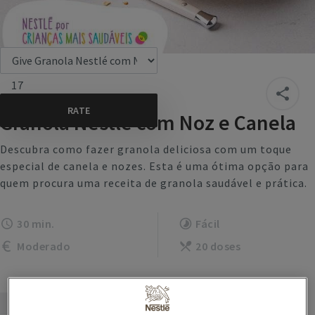
17
Granola Nestlé com Noz e Canela
Descubra como fazer granola deliciosa com um toque
especial de canela e nozes. Esta é uma ótima opção para
quem procura uma receita de granola saudável e prática.
30 min.
Fácil
Moderado
20 doses