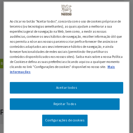
Ingredientes
1 café expresso
Ao clicar no botão "Aceitar todos", concorda com o uso de cookies próprias e de
terceiros (ou tecnologias semelhantes), as quais ajudam a melhorar a sua
20 ml de espuma de leite
experiência geral de navegação na Web, bem como, a medir as nossas
audiências, conhecer os seus hábitos de navegação, recolher informação útil que
1 pedaço de chocolate nougat
nos permita a nós e aos nossos parceiros criar perfis e fornecer-lhe anúncios e
conteúdos adaptados aos seus interesses e hábitos de navegação, e ainda
1 chocolate After Eight
fornecer funcionalidades de redes sociais (permitindo-lhe partilhar os
conteúdos disponibilizados nos nossos sites). Saiba mais sobre a nossa Política
de Cookies e defina as suas preferências clicando aqui ou a qualquer momento
Bebidas
Bebidas Quentes
clicando no link "Configurações de cookies" disponível no nosso site.
Mais
GUARDAR RECEITA
informações
Aceitar todos
Rejeitar Todos
Produtos relacionados
Configurações de cookies