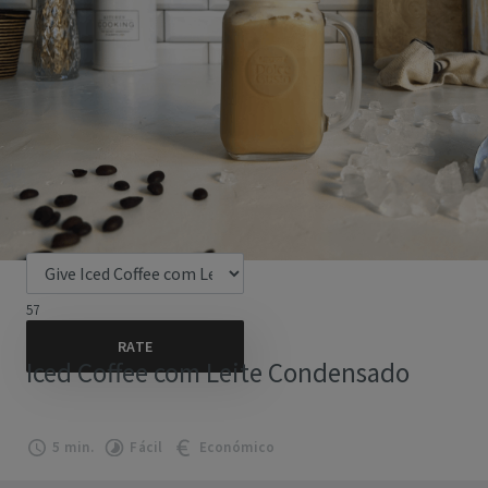
57
Iced Coffee com Leite Condensado
5 min.
Fácil
Económico