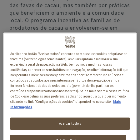
das favas de cacau, mas também por práticas
que beneficiem o ambiente e a comunidade
local. O programa incentiva as famílias de
produtores de cacau a envolverem-se em
práticas positivas dentro de quatro áreas:
Escolarização Infantil, Boas Práticas
Agrícolas, Atividades Agroflorestais e
Ao clicar no botão "Aceitar todos", concorda com o uso de cookies próprias e de
Diversificação do Rendimento.
terceiros (ou tecnologias semelhantes), as quais ajudam a melhorar a sua
experiência geral de navegação na Web, bem como, a medir as nossas
Durante os dois primeiros anos, as famílias
audiências, conhecer os seus hábitos de navegação, recolher informação útil que
nos permita a nós e aos nossos parceiros criar perfis e fornecer-lhe anúncios e
inseridas no programa podem receber até 500
conteúdos adaptados aos seus interesses e hábitos de navegação, e ainda
euros por ano (100 euros por cada área, e um
fornecer funcionalidades de redes sociais (permitindo-lhe partilhar os
conteúdos disponibilizados nos nossos sites). Saiba mais sobre a nossa Política
montante adicional de 100 euros, caso
de Cookies e defina as suas preferências clicando aqui ou a qualquer momento
cumpram todas condições e ações exigidas
clicando no link "Configurações de cookies" disponível no nosso site.
Mais
para as quatro áreas). Os incentivos são
informações
distribuídos equitativamente entre os dois
chefes de família para incentivar a igualdade
Aceitar todos
de género, partilhar responsabilidades
financeiras e contribuir para que os lares se