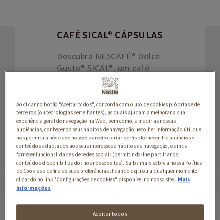
CAFÉ SICAL® CÁPSULAS
Descubra NESCAFÉ® Dolce
Gusto® SICAL®, um café
expresso inspirado na
Tradição Portuguesa. Um
blend criteriosamente
Ao clicar no botão "Aceitar todos", concorda com o uso de cookies próprias e de
terceiros (ou tecnologias semelhantes), as quais ajudam a melhorar a sua
selecionado com grãos
experiência geral de navegação na Web, bem como, a medir as nossas
Arábica e Robusta, que
audiências, conhecer os seus hábitos de navegação, recolher informação útil que
equilibra os aromas
nos permita a nós e aos nossos parceiros criar perfis e fornecer-lhe anúncios e
conteúdos adaptados aos seus interesses e hábitos de navegação, e ainda
frutados , com notas
fornecer funcionalidades de redes sociais (permitindo-lhe partilhar os
subtis apimentadas e de
conteúdos disponibilizados nos nossos sites). Saiba mais sobre a nossa Política
de Cookies e defina as suas preferências clicando aqui ou a qualquer momento
chocolate preto. Um
clicando no link "Configurações de cookies" disponível no nosso site.
Mais
expresso curto e
informações
encorpado finalizado com
um creme denso e
Aceitar todos