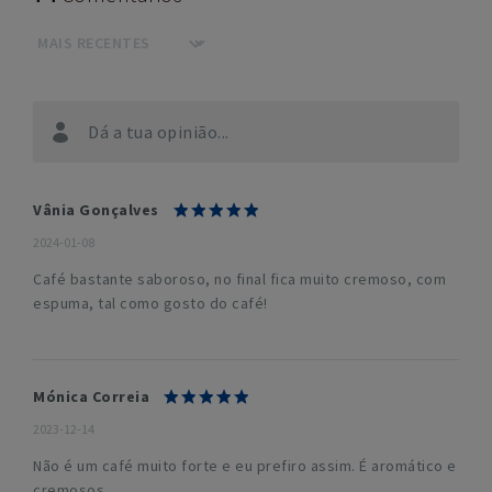
Dá a tua opinião...
Vânia Gonçalves
2024-01-08
Café bastante saboroso, no final fica muito cremoso, com
espuma, tal como gosto do café!
Mónica Correia
2023-12-14
Não é um café muito forte e eu prefiro assim. É aromático e
cremosos.