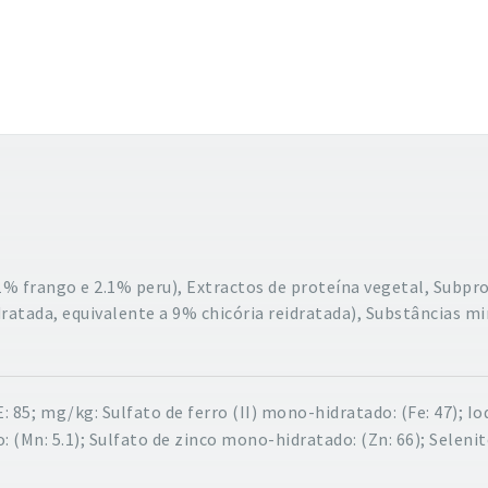
1% frango e 2.1% peru), Extractos de proteína vegetal, Subpr
ratada, equivalente a 9% chicória reidratada), Substâncias mi
E: 85;
mg/kg: Sulfato de ferro (II) mono-hidratado: (Fe: 47); Ioda
(Mn: 5.1); Sulfato de zinco mono-hidratado: (Zn: 66); Selenito 