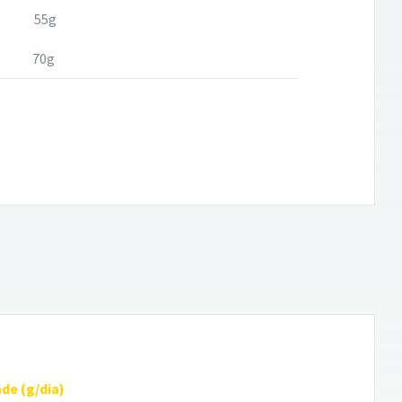
55g
70g
de (g/dia)