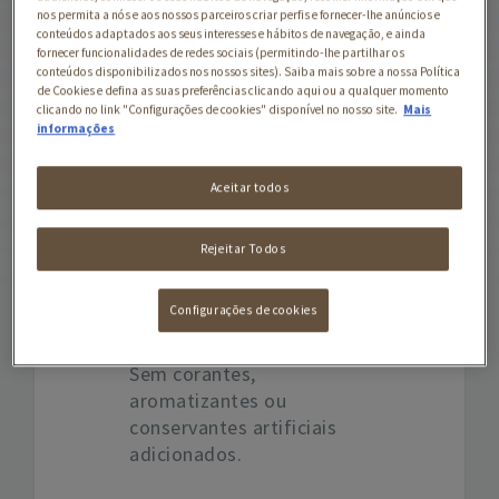
nos permita a nós e aos nossos parceiros criar perfis e fornecer-lhe anúncios e
agradáveis para eles.
conteúdos adaptados aos seus interesses e hábitos de navegação, e ainda
fornecer funcionalidades de redes sociais (permitindo-lhe partilhar os
É por isso que os
conteúdos disponibilizados nos nossos sites). Saiba mais sobre a nossa Política
de Cookies e defina as suas preferências clicando aqui ou a qualquer momento
especialistas Purina®
clicando no link "Configurações de cookies" disponível no nosso site.
Mais
desenvolveram Friskies®
informações
Bolas de Pelo:
especialmente formulado
Aceitar todos
para ajudar a reduzir a
formação de bolas de pelo
Rejeitar Todos
e para suportar uma
digestão saudável.
Configurações de cookies
Sem corantes,
aromatizantes ou
conservantes artificiais
adicionados.