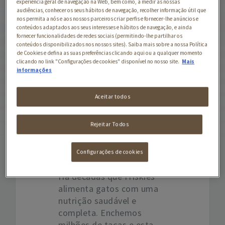
experiência geral de navegação na Web, bem como, a medir as nossas
alimentação para gatos
audiências, conhecer os seus hábitos de navegação, recolher informação útil que
nos permita a nós e aos nossos parceiros criar perfis e fornecer-lhe anúncios e
deliciosa e de qualidade,
conteúdos adaptados aos seus interesses e hábitos de navegação, e ainda
para nutrir o infinito
fornecer funcionalidades de redes sociais (permitindo-lhe partilhar os
conteúdos disponibilizados nos nossos sites). Saiba mais sobre a nossa Política
interesse do seu
de Cookies e defina as suas preferências clicando aqui ou a qualquer momento
explorador pelo mundo.
clicando no link "Configurações de cookies" disponível no nosso site.
Mais
informações
Aceitar todos
Sem corantes,
aromatizantes ou
conservantes artificiais
Rejeitar Todos
adicionados
Configurações de cookies
Há décadas que Friskies®
alimenta gatos com uma
nutrição saudável e
completa. Enchemos
milhões de taças e esta