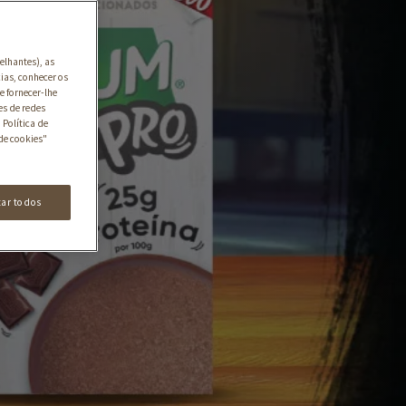
elhantes), as
ias, conhecer os
e fornecer-lhe
es de redes
 Política de
de cookies"
tar todos