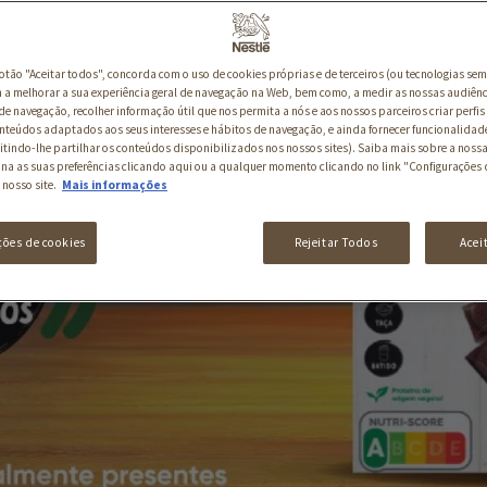
botão "Aceitar todos", concorda com o uso de cookies próprias e de terceiros (ou tecnologias sem
a melhorar a sua experiência geral de navegação na Web, bem como, a medir as nossas audiênc
de navegação, recolher informação útil que nos permita a nós e aos nossos parceiros criar perfis 
nteúdos adaptados aos seus interesses e hábitos de navegação, e ainda fornecer funcionalidad
itindo-lhe partilhar os conteúdos disponibilizados nos nossos sites). Saiba mais sobre a nossa
ina as suas preferências clicando aqui ou a qualquer momento clicando no link "Configurações 
 nosso site.
Mais informações
ções de cookies
Rejeitar Todos
Acei