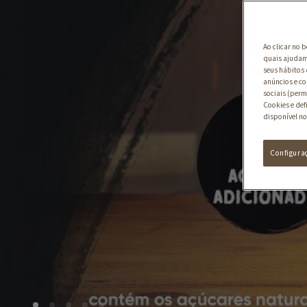
Ao clicar no 
quais ajudam 
seus hábitos 
anúncios e co
sociais (perm
Cookies e def
disponível no
Configura