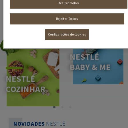
Aceitar todos
Rejeitar Todos
Configurações de cookies
NESTLÉ
BABY & ME
NESTLÉ
COZINHAR
NOVIDADES
NESTLÉ