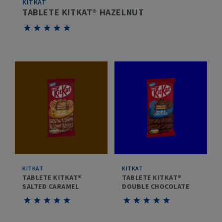
KITKAT
TABLETE KITKAT® HAZELNUT
Give
Give
Give
Give
Give
Tablete
Tablete
Tablete
Tablete
Tablete
KITKAT®
KITKAT®
KITKAT®
KITKAT®
KITKAT®
Hazelnut
Hazelnut
Hazelnut
Hazelnut
Hazelnut
1/5
2/5
3/5
4/5
5/5
KITKAT
KITKAT
TABLETE KITKAT®
TABLETE KITKAT®
SALTED CARAMEL
DOUBLE CHOCOLATE
Give
Give
Give
Give
Give
Give
Give
Give
Give
Give