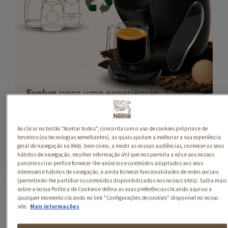
.
.
Ao clicar no botão "Aceitar todos", concorda com o uso de cookies próprias e de
terceiros (ou tecnologias semelhantes), as quais ajudam a melhorar a sua experiência
geral de navegação na Web, bem como, a medir as nossas audiências, conhecer os seus
hábitos de navegação, recolher informação útil que nos permita a nós e aos nossos
parceiros criar perfis e fornecer-lhe anúncios e conteúdos adaptados aos seus
interesses e hábitos de navegação, e ainda fornecer funcionalidades de redes sociais
(permitindo-lhe partilhar os conteúdos disponibilizados nos nossos sites). Saiba mais
sobre a nossa Política de Cookies e defina as suas preferências clicando aqui ou a
qualquer momento clicando no link "Configurações de cookies" disponível no nosso
site.
Mais informações
SABOREIA A VIDA:
UNIVERSO NESTLÉ