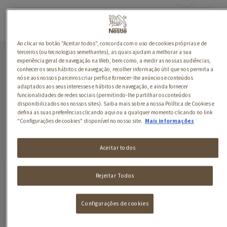
Ao clicar no botão "Aceitar todos", concorda com o uso de cookies próprias e de
Nestlé Kéfir possui
terceiros (ou tecnologias semelhantes), as quais ajudam a melhorar a sua
nutrientes com benefícios
experiência geral de navegação na Web, bem como, a medir as nossas audiências,
conhecer os seus hábitos de navegação, recolher informação útil que nos permita a
para a saúde. É fonte de
nós e aos nossos parceiros criar perfis e fornecer-lhe anúncios e conteúdos
cálcio e vitamina D,
adaptados aos seus interesses e hábitos de navegação, e ainda fornecer
funcionalidades de redes sociais (permitindo-lhe partilhar os conteúdos
contém 16 tipos de
disponibilizados nos nossos sites). Saiba mais sobre a nossa Política de Cookies e
fermentos lácteos e
defina as suas preferências clicando aqui ou a qualquer momento clicando no link
leveduras, alto teor de
"Configurações de cookies" disponível no nosso site.
Mais informações
proteínas e baixo teor de
gordura.
Aceitar todos
Rejeitar Todos
Configurações de cookies