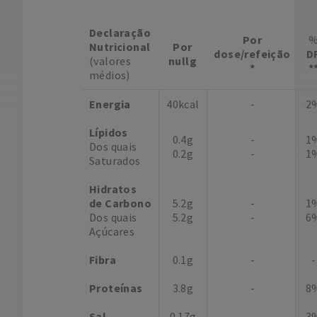
Declaração
Por
Nutricional
Por
dose/refeição
D
(valores
nullg
*
*
médios)
Energia
40kcal
-
2
Lípidos
0.4g
-
1
Dos quais
0.2g
-
1
Saturados
Hidratos
de Carbono
5.2g
-
1
Dos quais
5.2g
-
6
Açúcares
Fibra
0.1g
-
-
Proteínas
3.8g
-
8
Sal
0.17g
-
3