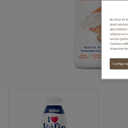
Ao clicar no 
quais ajudam 
seus hábitos 
anúncios e co
sociais (perm
Cookies e def
disponível no
Configura