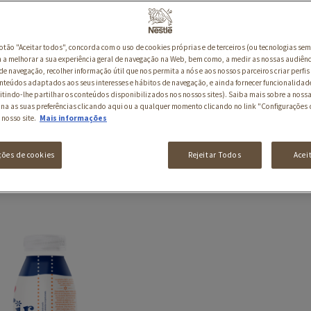
botão "Aceitar todos", concorda com o uso de cookies próprias e de terceiros (ou tecnologias sem
a melhorar a sua experiência geral de navegação na Web, bem como, a medir as nossas audiênc
de navegação, recolher informação útil que nos permita a nós e aos nossos parceiros criar perfis 
nteúdos adaptados aos seus interesses e hábitos de navegação, e ainda fornecer funcionalidad
itindo-lhe partilhar os conteúdos disponibilizados nos nossos sites). Saiba mais sobre a nossa
ina as suas preferências clicando aqui ou a qualquer momento clicando no link "Configurações 
 nosso site.
Mais informações
ções de cookies
Rejeitar Todos
Acei