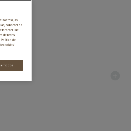
elhantes), as
ias, conhecer os
e fornecer-lhe
es de redes
 Política de
de cookies"
tar todos