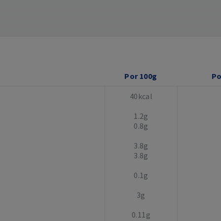
Por 100g
Po
40kcal
1.2g
0.8g
3.8g
3.8g
0.1g
3g
0.11g