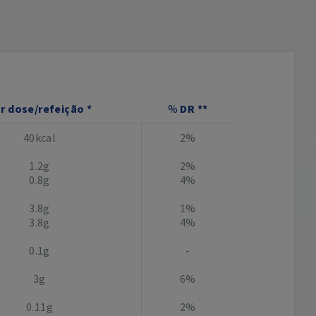
r dose/refeição *
%
DR **
40kcal
2%
1.2g
2%
0.8g
4%
3.8g
1%
3.8g
4%
0.1g
-
3g
6%
0.11g
2%