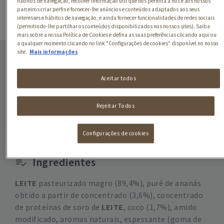
hábitos de navegação, recolher informação útil que nos permita a nós e aos nossos
parceiros criar perfis e fornecer-lhe anúncios e conteúdos adaptados aos seus
interesses e hábitos de navegação, e ainda fornecer funcionalidades de redes sociais
(permitindo-lhe partilhar os conteúdos disponibilizados nos nossos sites). Saiba
mais sobre a nossa Política de Cookies e defina as suas preferências clicando aqui ou
a qualquer momento clicando no link "Configurações de cookies" disponível no nosso
LINDAHLS SÓLIDO
site.
Mais informações
ANANÁS COCO
Aceitar todos
Rejeitar Todos
Configurações de cookies
Ingredientes
LEITE
pasteurizado magro (89,4%), puré de ananás
obtido a partir de concentrado (3,6%), concentrado
de proteínas de soro de
LEITE
, coco (1,7%), amido
modificado, aromas naturais, espessante (goma de