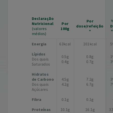
Declaração
Por
Nutricional
Por
dose/refeição
D
(valores
100g
*
*
médios)
Energia
63kcal
101kcal
5
Lípidos
0.5g
0.8g
1
Dos quais
0.4g
0.7g
3
Saturados
Hidratos
de Carbono
4.5g
7.2g
3
Dos quais
4.2g
6.7g
7
Açúcares
Fibra
0.1g
0.1g
Proteínas
10.1g
16.1g
3