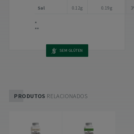
Sal
0.12g
0.19g
3
SEM GLÚTEN
PRODUTOS
RELACIONADOS