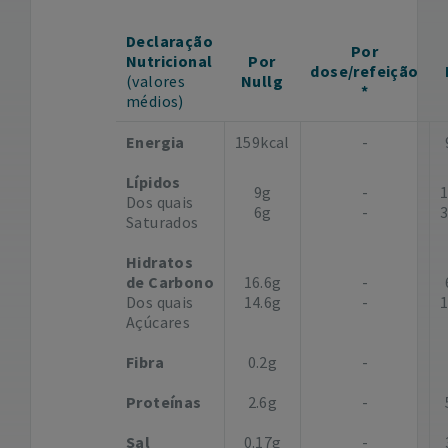
Declaração
Por
Nutricional
Por
dose/refeição
(valores
Nullg
*
médios)
Energia
159kcal
-
Lípidos
9g
-
Dos quais
6g
-
Saturados
Hidratos
de Carbono
16.6g
-
Dos quais
14.6g
-
Açúcares
Fibra
0.2g
-
Proteínas
2.6g
-
Sal
0.17g
-