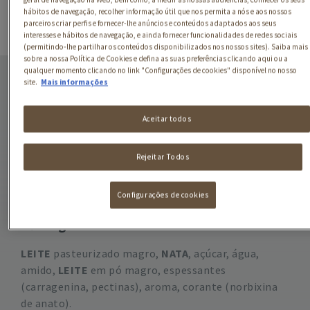
hábitos de navegação, recolher informação útil que nos permita a nós e aos nossos
parceiros criar perfis e fornecer-lhe anúncios e conteúdos adaptados aos seus
interesses e hábitos de navegação, e ainda fornecer funcionalidades de redes sociais
(permitindo-lhe partilhar os conteúdos disponibilizados nos nossos sites). Saiba mais
sobre a nossa Política de Cookies e defina as suas preferências clicando aqui ou a
A LEITEIRA PANACOTTA
qualquer momento clicando no link "Configurações de cookies" disponível no nosso
MANGA
site.
Mais informações
Aceitar todos
Rejeitar Todos
Configurações de cookies
Ingredientes
LEITE
pasteurizado magro,
NATA
, açúcar, água,
amido,
LEITE
em pó magro, espessantes
(carragenina, pectinas), aroma, corante (norbixina
de anato).