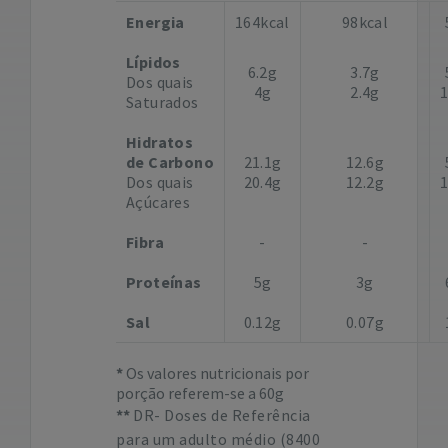
Energia
164kcal
98kcal
Lípidos
6.2g
3.7g
Dos quais
4g
2.4g
Saturados
Hidratos
de Carbono
21.1g
12.6g
Dos quais
20.4g
12.2g
Açúcares
Fibra
-
-
Proteínas
5g
3g
Sal
0.12g
0.07g
Os valores nutricionais por
porção referem-se a 60g
DR- Doses de Referência
para um adulto médio (8400