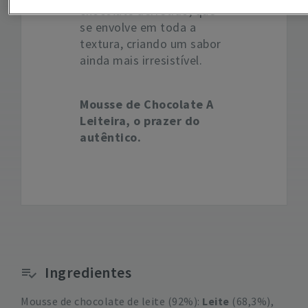
chocolate derretido, que
se envolve em toda a
textura, criando um sabor
ainda mais irresistível.
Mousse de Chocolate A
Leiteira, o prazer do
autêntico.
Ingredientes
Mousse de chocolate de leite (92%):
Leite
(68,3%),