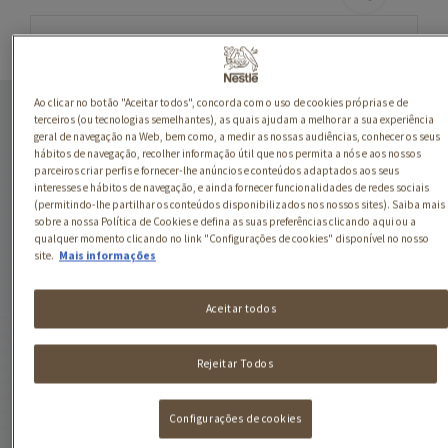
A LEITEIRA MOUSSE
Ao clicar no botão "Aceitar todos", concorda com o uso de cookies próprias e de
CHOCOLATE DE LEITE
terceiros (ou tecnologias semelhantes), as quais ajudam a melhorar a sua experiência
geral de navegação na Web, bem como, a medir as nossas audiências, conhecer os seus
hábitos de navegação, recolher informação útil que nos permita a nós e aos nossos
A Leiteira prepara
parceiros criar perfis e fornecer-lhe anúncios e conteúdos adaptados aos seus
sobremesas tão cremosas
interesses e hábitos de navegação, e ainda fornecer funcionalidades de redes sociais
(permitindo-lhe partilhar os conteúdos disponibilizados nos nossos sites). Saiba mais
e tão intensas que é um
sobre a nossa Política de Cookies e defina as suas preferências clicando aqui ou a
prazer saborear.
qualquer momento clicando no link "Configurações de cookies" disponível no nosso
site.
Mais informações
A Leiteira, o prazer do
autêntico.
Aceitar todos
A Leiteira conseguiu
combinar a leveza e sabor
Rejeitar Todos
intenso na sua mousse. O
seu segredo é adicionar
Configurações de cookies
um pouco mais de