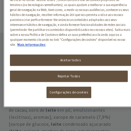
terceiros (ou tecnologias semelhantes), as quais ajudam a melhorar a sua experiência
geral de navegação na Web, bem como, a medir as nossas audiências, conhecer os seus
hábitos de navegação, recolher informação útil que nos permita a nós e aos nossos
parceiros criar perfis e fornecer-lhe anúncios e conteúdos adaptados aos seus
interesses e hábitos de navegação, e ainda fornecer funcionalidades de redes sociais
(permitindo-lhe partilhar os conteúdos disponibilizados nos nossos sites). Saiba mais
sobre a nossa Política de Cookies e defina as suas preferências clicando aqui ou a
qualquer momento clicando no link "Configurações de cookies" disponível no nosso
site.
Mais informações
Aceitar todos
Rejeitar Todos
Ingredientes
Configurações de cookies
Leite
magro (46%),
nata
, açúcar, chocolate de
leite
(12%) [açúcar,
leite
em pó, manteiga de cacau, pasta
de cacau, soro de
leite
em pó, emulsionantes
(lecitinas), aromas], xarope de caramelo (7,9%)
[xarope de glucose,
leite
condensado açucarado