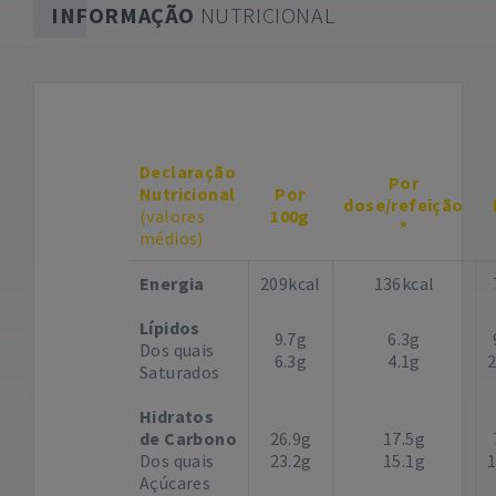
INFORMAÇÃO
NUTRICIONAL
Declaração
Por
Nutricional
Por
dose/refeição
(valores
100g
*
médios)
Energia
209kcal
136kcal
Lípidos
9.7g
6.3g
Dos quais
6.3g
4.1g
Saturados
Hidratos
de Carbono
26.9g
17.5g
Dos quais
23.2g
15.1g
Açúcares