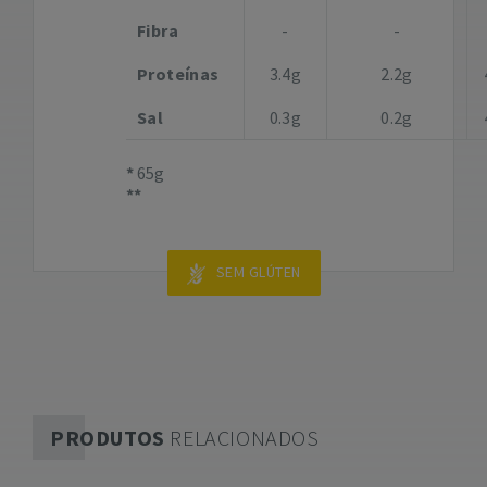
Fibra
-
-
Proteínas
3.4g
2.2g
Sal
0.3g
0.2g
65g
SEM GLÚTEN
PRODUTOS
RELACIONADOS