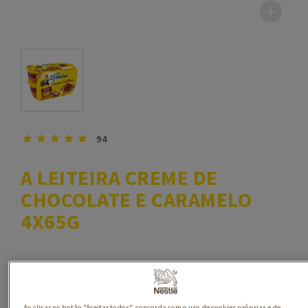
94
A LEITEIRA CREME DE
CHOCOLATE E CARAMELO
4X65G
Ao clicar no botão "Aceitar todos", concorda com o uso de cookies próprias e de