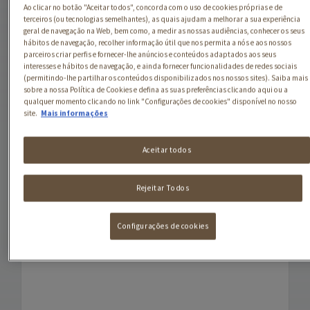
Ao clicar no botão "Aceitar todos", concorda com o uso de cookies próprias e de
saborosa para o
terceiros (ou tecnologias semelhantes), as quais ajudam a melhorar a sua experiência
geral de navegação na Web, bem como, a medir as nossas audiências, conhecer os seus
pequeno-almoço de
hábitos de navegação, recolher informação útil que nos permita a nós e aos nossos
crianças e adultos, que
parceiros criar perfis e fornecer-lhe anúncios e conteúdos adaptados aos seus
interesses e hábitos de navegação, e ainda fornecer funcionalidades de redes sociais
alia um delicioso sabor a
(permitindo-lhe partilhar os conteúdos disponibilizados nos nossos sites). Saiba mais
sobre a nossa Política de Cookies e defina as suas preferências clicando aqui ou a
Mel aos benefícios dos
qualquer momento clicando no link "Configurações de cookies" disponível no nosso
site.
Mais informações
Cereais. Fornece energia,
8 vitaminas, cálcio e
Aceitar todos
ferro.
NESTUM Mel com
Rejeitar Todos
Cereais Integrais é
Configurações de cookies
produzido em Portugal,
na Fábrica de Avanca.