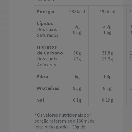
Energia
388kcal
192kcal
Lípidos
2g
3.2g
Dos quais
0.6g
1.6g
Saturados
Hidratos
de Carbono
80g
31.8g
Dos quais
27g
15.9g
Açúcares
Fibra
6g
1.8g
Proteínas
9.5g
8.1g
Sal
0.1g
0.19g
Os valores nutricionais por
porção referem-se a 160ml de
leite meio gordo + 30g de