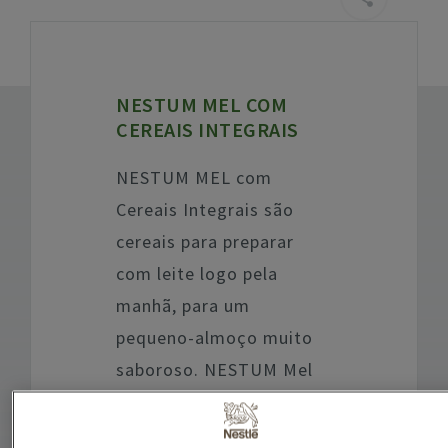
NESTUM MEL COM
CEREAIS INTEGRAIS
NESTUM MEL com
Cereais Integrais são
cereais para preparar
com leite logo pela
manhã, para um
pequeno-almoço muito
saboroso. NESTUM Mel
com Cereais Integrais é
uma solução nutritiva e