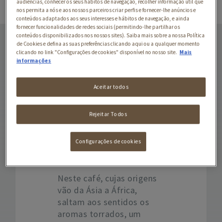
audiências, conhecer os seus hábitos de navegação, recolher informação útil que
nos permita a nós e aos nossos parceiros criar perfis e fornecer-lhe anúncios e
conteúdos adaptados aos seus interesses e hábitos de navegação, e ainda
fornecer funcionalidades de redes sociais (permitindo-lhe partilhar os
CÁPSULAS BUONDI
conteúdos disponibilizados nos nossos sites). Saiba mais sobre a nossa Política
EXTREME
de Cookies e defina as suas preferências clicando aqui ou a qualquer momento
clicando no link "Configurações de cookies" disponível no nosso site.
Mais
informações
Descubra as cápsulas
Aceitar todos
BUONDI® para máquinas
Nespresso. Intensidade
Rejeitar Todos
extrema para um prazer
extremo. Em cada cápsula
Configurações de cookies
um carácter inconfundível
e um corpo à sua altura.
Neste café, cujas origens
vão da Ásia a África,
saltam aos sentidos os
aromas torrados, um